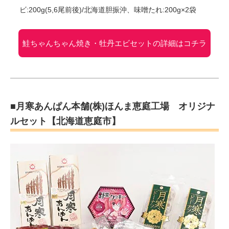
ビ:200g(5,6尾前後)/北海道胆振沖、味噌たれ:200g×2袋
鮭ちゃんちゃん焼き・牡丹エビセットの詳細はコチラ
■月寒あんぱん本舗(株)ほんま恵庭工場 オリジナ
ルセット【北海道恵庭市】