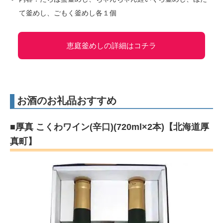
て釜めし、ごもく釜めし各１個
恵庭釜めしの詳細はコチラ
お酒のお礼品おすすめ
■厚真 こくわワイン(辛口)(720ml×2本)【北海道厚
真町】