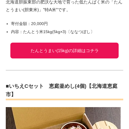
北海道胆振東部の肥沃な大地で育った低たんぱく米の「たん
とうまい(胆東米)」”特A米”です。
寄付金額：20,000円
内容：たんとう米15kg(5kg×3)〔ななつぼし〕
たんとうまい(15kg)の詳細はコチラ
■いちえCセット 恵庭釜めし(4個)【北海道恵庭
市】