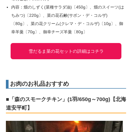
内容：畑のしずく(菜種サラダ油)〔450g〕、畑のスイーツ(は
ちみつ)〔220g〕、菜の花石鹸(サボン・デ・コルザ)
〔80g〕、菜の花クリーム(クレマ・デ・コルザ)〔10g〕、御
幸羊羹〔70g〕、御幸チーズ羊羹〔80g〕
雪だるま菜の花セットの詳細はコチラ
お肉のお礼品おすすめ
■「森のスモークチキン」(1羽/650g～700g)【北海
道安平町】