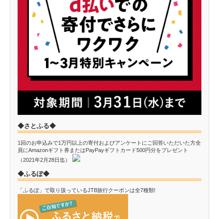
◆さとふる◆
1回のお申込みで1万円以上の寄付およびアンケートにご回答いただいた方全
員にAmazonギフト券またはPayPayギフトカード500円分をプレゼント
（2021年2月28日迄）
◆ふるぽ◆
「ふるぽ」で取り扱っているJTB旅行クーポンは全7種類!