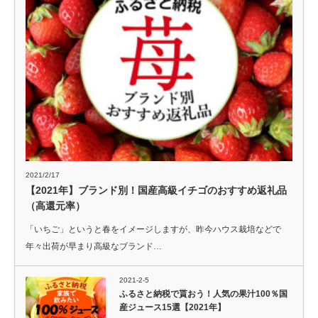
2021/2/17
【2021年】ブランド別！国産高級イチゴのおすすめ返礼品
（高還元率）
「いちご」というと春をイメージしますが、昨今ハウス栽培などで
年々出荷が早まり高級なブランド…
2021-2-5
ふるさと納税で貰おう！人気の果汁100％国
産ジュース15選【2021年】