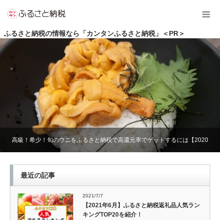
ふるさと納税の情報なら「カンタンふるさと納税」＜PR＞
在宅テレワークで大活躍するパソコン周辺機器やインテリア返礼品を紹
高級！希少！旬のウニをふるさと納税で高還元率でゲットするには【2020
介！
年】
最近の記事
2021/7/7
【2021年6月】ふるさと納税返礼品人気ラン
キングTOP20を紹介！