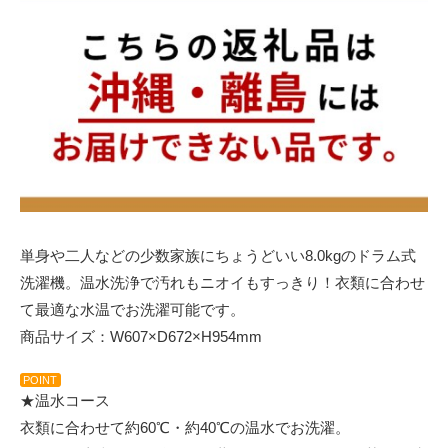
単身や二人などの少数家族にちょうどいい8.0kgのドラム式
洗濯機。温水洗浄で汚れもニオイもすっきり！衣類に合わせ
て最適な水温でお洗濯可能です。
商品サイズ：W607×D672×H954mm
POINT
★温水コース
衣類に合わせて約60℃・約40℃の温水でお洗濯。