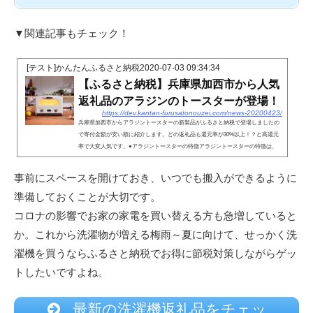
▼関連記事もチェック！
[テスト]かんたんふるさと納税
2020-07-03 09:34:34
【ふるさと納税】兵庫県加西市から人気
返礼品のアラジンのトースターが登場！
https://dev.kantan-furusatonouzei.com/news-20200423/
兵庫県加西市からアラジントースターの新製品がふるさと納税で登場しましたの
で寄付金額が安い順に紹介します。どの返礼品も還元率が30%以上！？と高還元
率で大変人気です。●アラジントースターの特徴アラジントースターの特徴は、
なんといってもフォルムの可愛さではないでしょうか。外観はちょっぴりレトロ
でインテリアに溶け込みます。しかも外見だけでなく機能も抜群！忙しい朝でも
事前にスペースを開けておき、いつでも搬入ができるように
外はカリッと、中はモチッとした最高のトーストを焼き上げます。●なぜ兵庫県
準備しておくことが大切です。
加西市から返礼品が出ているのか？アラジントースターを製造している日本...
コロナの影響でお家の家電を買い替える方も急増していると
か。これから洗濯物が増える梅雨～夏に向けて、せっかく洗
濯機を買うならふるさと納税でお得に節税対策しながらゲッ
トしたいですよね。
最新の洗濯機返礼品をチェッ