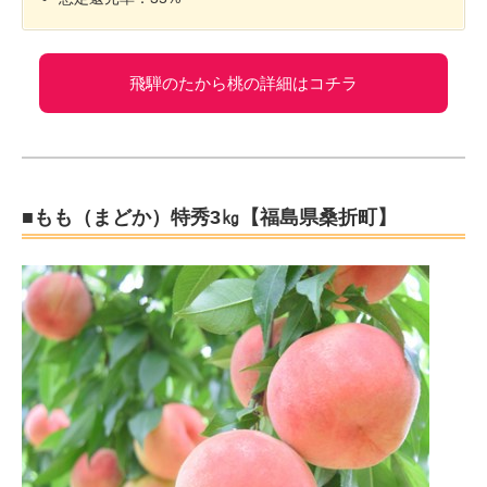
飛騨のたから桃の詳細はコチラ
■もも（まどか）特秀3㎏【福島県桑折町】