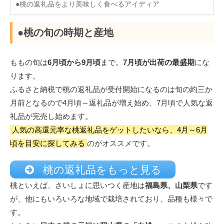
●桃の返礼品をより美味しく食べるアイディア
●桃の旬の時期と産地
ももの旬は
6月頃から9月頃
まで。
7月頃が出荷の最盛期
にな
ります。
ふるさと納税で桃の返礼品が受付開始になるのは旬の約三か
月前となるので4月頃～返礼品が増え始め、7月頃で人気な返
礼品が完売し始めます。
人気の高還元率な桃返礼品をゲットしたいなら、4月～6月
頃を目安に探してみる
のがオススメです。
桃の返礼品をもっと見る
桃といえば、さいしょに思いつく産地は
福島県、山梨県
です
が、他にもいろいろな地域で栽培されており、品種も様々で
す。