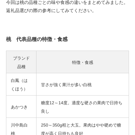
今回は桃の品種ごとの味や食感の違いをまとめてみました。
返礼品選びの際の参考にしてみてください。
桃 代表品種の特徴・食感
ブランド
特徴・食感
品種
白鳳（は
甘さが強く果汁が多い白桃
くほう）
糖度12～14度。適度な硬さの果肉で日持ち
あかつき
良し
川中島白
250～350g程と大玉。果肉はやや硬めで糖
桃
度が高く日持ちも良好