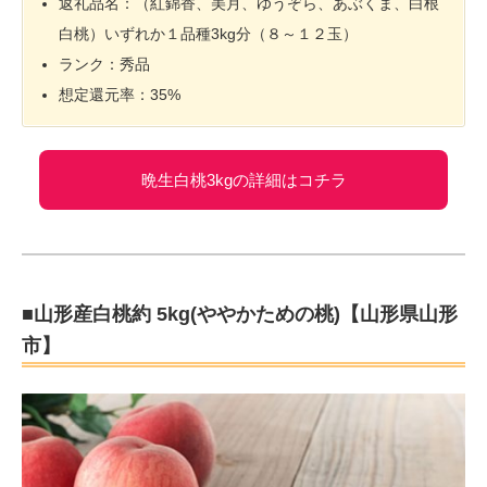
返礼品名：（紅錦香、美月、ゆうぞら、あぶくま、白根
白桃）いずれか１品種3kg分（８～１２玉）
ランク：秀品
想定還元率：35%
晩生白桃3kgの詳細はコチラ
■山形産白桃約 5kg(ややかための桃)【山形県山形
市】