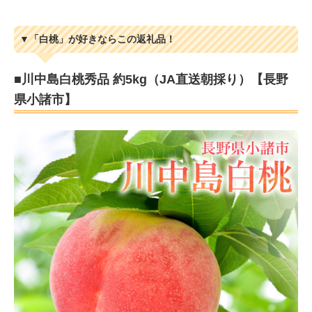
▼「白桃」が好きならこの返礼品！
■川中島白桃秀品 約5kg（JA直送朝採り）【長野
県小諸市】