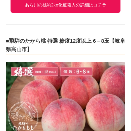
あら川の桃約2kg化粧箱入の詳細はコチラ
■飛騨のたから桃 特選 糖度12度以上 6－8玉【岐阜
県高山市】