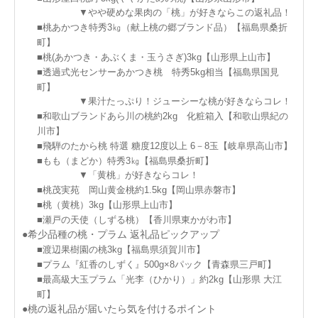
▼やや硬めな果肉の「桃」が好きならこの返礼品！
■桃あかつき特秀3㎏（献上桃の郷ブランド品）【福島県桑折
町】
■桃(あかつき・あぶくま・玉うさぎ)3kg【山形県上山市】
■透過式光センサーあかつき桃 特秀5kg相当【福島県国見
町】
▼果汁たっぷり！ジューシーな桃が好きならコレ！
■和歌山ブランドあら川の桃約2kg 化粧箱入【和歌山県紀の
川市】
■飛騨のたから桃 特選 糖度12度以上 6－8玉【岐阜県高山市】
■もも（まどか）特秀3㎏【福島県桑折町】
▼「黄桃」が好きならコレ！
■桃茂実苑 岡山黄金桃約1.5kg【岡山県赤磐市】
■桃（黄桃）3kg【山形県上山市】
■瀬戸の天使（しずる桃）【香川県東かがわ市】
●希少品種の桃・プラム 返礼品ピックアップ
■渡辺果樹園の桃3kg【福島県須賀川市】
■プラム『紅香のしずく』500g×8パック【青森県三戸町】
■最高級大玉プラム「光李（ひかり）」約2kg【山形県 大江
町】
●桃の返礼品が届いたら気を付けるポイント