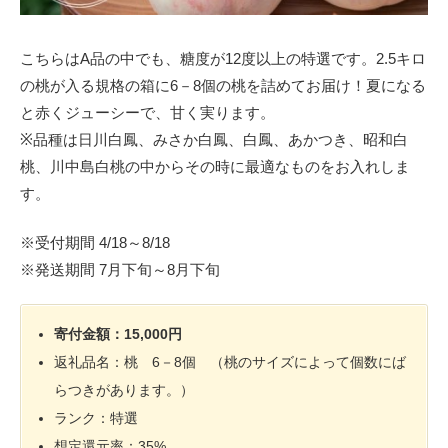
こちらはA品の中でも、糖度が12度以上の特選です。2.5キロ
の桃が入る規格の箱に6－8個の桃を詰めてお届け！夏になる
と赤くジューシーで、甘く実ります。
※品種は日川白鳳、みさか白鳳、白鳳、あかつき、昭和白
桃、川中島白桃の中からその時に最適なものをお入れしま
す。
※受付期間 4/18～8/18
※発送期間 7月下旬～8月下旬
寄付金額：15,000円
返礼品名：桃 6－8個 （桃のサイズによって個数にば
らつきがあります。）
ランク：特選
想定還元率：35%