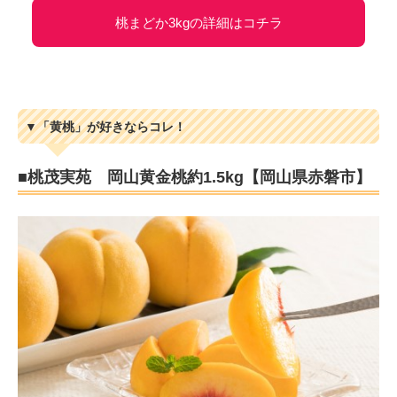
桃まどか3kgの詳細はコチラ
▼「黄桃」が好きならコレ！
■桃茂実苑 岡山黄金桃約1.5kg【岡山県赤磐市】