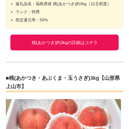
返礼品名：福島県産 桃(あかつき)約3kg（11玉程度）
ランク：特秀
想定還元率：50%
桃(あかつき)約3kgの詳細はコチラ
■桃(あかつき・あぶくま・玉うさぎ)3kg【山形県
上山市】