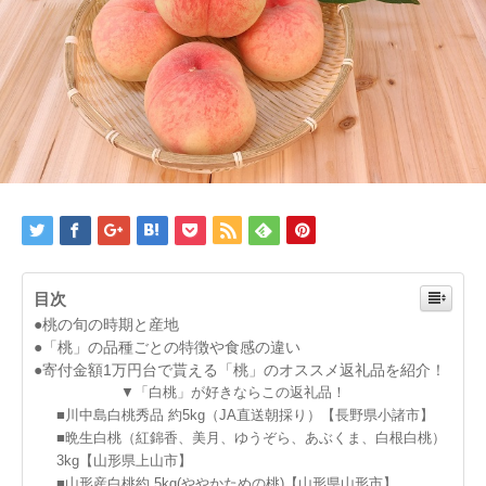
目次
●桃の旬の時期と産地
●「桃」の品種ごとの特徴や食感の違い
●寄付金額1万円台で貰える「桃」のオススメ返礼品を紹介！
▼「白桃」が好きならこの返礼品！
■川中島白桃秀品 約5kg（JA直送朝採り）【長野県小諸市】
■晩生白桃（紅錦香、美月、ゆうぞら、あぶくま、白根白桃）
3kg【山形県上山市】
■山形産白桃約 5kg(ややかための桃)【山形県山形市】