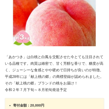
「あかつき」は白桃と白鳳を交配させた今とても注目されて
いる品種です。肉質は緻密で、甘く芳醇な香りで、糖度が高
く、ジューシーな食感とやや硬めで日持ちが良いのが特徴。
平成28年には「献上桃の郷」の商標登録が認められました。
その「献上桃の郷」ブランドの桃をお届け！
令和２年７月下旬～８月初旬発送予定
寄付金額：20,000円