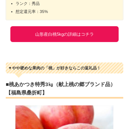
ランク：秀品
想定還元率：35%
山形産白桃5kgの詳細はコチラ
▼やや硬めな果肉の「桃」が好きならこの返礼品！
■桃あかつき特秀3㎏（献上桃の郷ブランド品）
【福島県桑折町】