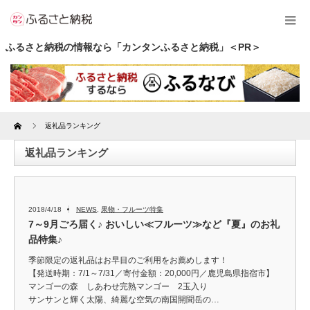
ふるさと納税の情報なら「カンタンふるさと納税」＜PR＞
Home
返礼品ランキング
返礼品ランキング
2018/4/18
NEWS
,
果物・フルーツ特集
7～9月ごろ届く♪ おいしい≪フルーツ≫など『夏』のお礼
品特集♪
季節限定の返礼品はお早目のご利用をお薦めします！
【発送時期：7/1～7/31／寄付金額：20,000円／鹿児島県指宿市】
マンゴーの森 しあわせ完熟マンゴー 2玉入り
サンサンと輝く太陽、綺麗な空気の南国開聞岳の…