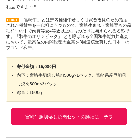
礼品ですよ～!!
「宮崎牛」とは県内種雄牛若しくは家畜改良のため指定
POINT
された種雄牛を一代祖にもつもので、宮崎生まれ・宮崎育ちの黒
毛和牛の中で肉質等級4等級以上のものだけに与えられる名称で
す。「和牛のオリンピック」 とも呼ばれる全国和牛能力共進会
において、最高位の内閣総理大臣賞を3回連続受賞した日本一の
ブランド和牛。
寄付金額：15,000円
内容：宮崎牛切落し焼肉500g×1パック、宮崎県産豚切落
し焼肉500g×2パック
総量：1500g
宮崎牛豚切落し焼肉セットの詳細はコチラ