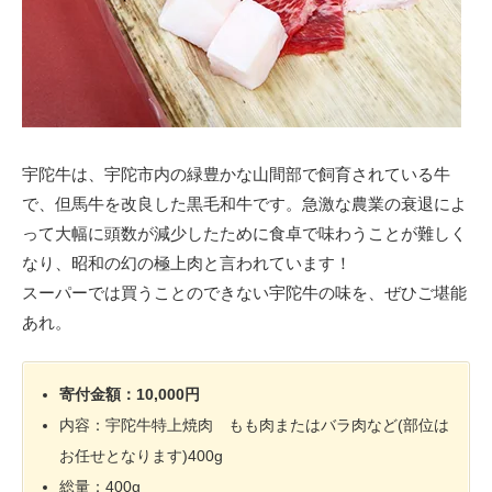
宇陀牛は、宇陀市内の緑豊かな山間部で飼育されている牛
で、但馬牛を改良した黒毛和牛です。急激な農業の衰退によ
って大幅に頭数が減少したために食卓で味わうことが難しく
なり、昭和の幻の極上肉と言われています！
スーパーでは買うことのできない宇陀牛の味を、ぜひご堪能
あれ。
寄付金額：10,000円
内容：宇陀牛特上焼肉 もも肉またはバラ肉など(部位は
お任せとなります)400g
総量：400g