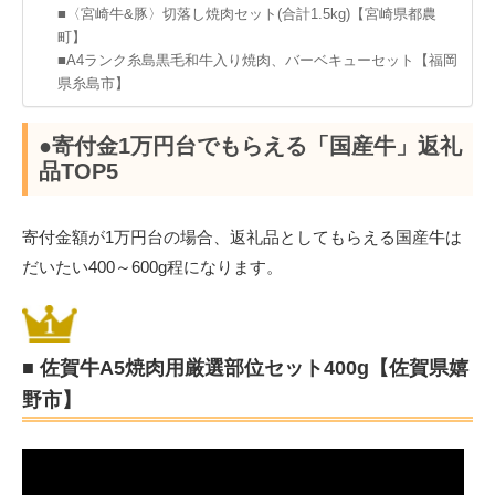
■〈宮崎牛&豚〉切落し焼肉セット(合計1.5kg)【宮崎県都農
町】
■A4ランク糸島黒毛和牛入り焼肉、バーベキューセット【福岡
県糸島市】
●寄付金1万円台でもらえる「国産牛」返礼
品TOP5
寄付金額が1万円台の場合、返礼品としてもらえる国産牛は
だいたい400～600g程になります。
■ 佐賀牛A5焼肉用厳選部位セット400g【佐賀県嬉
野市】