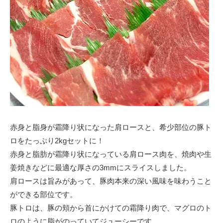
赤身と脂身が霜降り状になった肩ロースと、希少部位の豚ト
ロをたっぷり2kgセットに！
赤身と脂肪が霜降り状になっている肩ロース肉を、焼肉や生
姜焼きなどに最適な厚さの3mmにスライスしました。
肩ロースは旨みがあって、豚肉本来の深い風味を味わうこと
ができる部位です。
豚トロは、豚の頬から首にかけての霜降り肉で、マグロのト
ロのように脂がのっていてジューシーです。