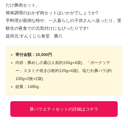
だけ豚肉セット。
簡単調理のおかず肉セットはいかがでしょうか?
手料理が面倒な時や、一人暮らしの子供さんへ送ったり、受
験生の夜食での元気付けにもぴったりです!
提供元:すんくじら食堂 勝八
寄付金額：10,000円
内容：豚めしの素(1人前約150g×4袋)、「ポークソテ
ー」スタミナ焼き(1枚約120g×4袋)、塩だれ豚バラ(約
100g×2枚×2袋)
総量：1480g
豚バラエティセットの詳細はコチラ