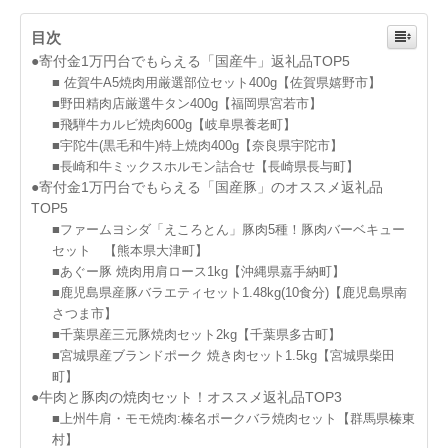
目次
●寄付金1万円台でもらえる「国産牛」返礼品TOP5
■ 佐賀牛A5焼肉用厳選部位セット400g【佐賀県嬉野市】
■野田精肉店厳選牛タン400g【福岡県宮若市】
■飛騨牛カルビ焼肉600g【岐阜県養老町】
■宇陀牛(黒毛和牛)特上焼肉400g【奈良県宇陀市】
■長崎和牛ミックスホルモン詰合せ【長崎県長与町】
●寄付金1万円台でもらえる「国産豚」のオススメ返礼品
TOP5
■ファームヨシダ「えころとん」豚肉5種！豚肉バーベキュー
セット 【熊本県大津町】
■あぐー豚 焼肉用肩ロース1kg【沖縄県嘉手納町】
■鹿児島県産豚バラエティセット1.48kg(10食分)【鹿児島県南
さつま市】
■千葉県産三元豚焼肉セット2kg【千葉県多古町】
■宮城県産ブランドポーク 焼き肉セット1.5kg【宮城県柴田
町】
●牛肉と豚肉の焼肉セット！オススメ返礼品TOP3
■上州牛肩・モモ焼肉:榛名ポークバラ焼肉セット【群馬県榛東
村】