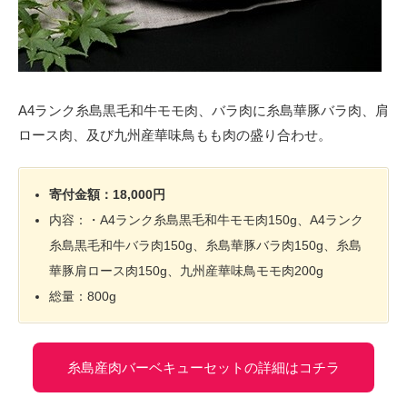
A4ランク糸島黒毛和牛モモ肉、バラ肉に糸島華豚バラ肉、肩
ロース肉、及び九州産華味鳥もも肉の盛り合わせ。
寄付金額：18,000円
内容：・A4ランク糸島黒毛和牛モモ肉150g、A4ランク
糸島黒毛和牛バラ肉150g、糸島華豚バラ肉150g、糸島
華豚肩ロース肉150g、九州産華味鳥モモ肉200g
総量：800g
糸島産肉バーベキューセットの詳細はコチラ